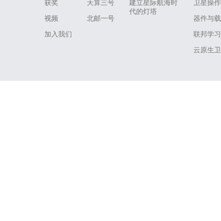
获奖
天算三号
建立星际航海时
卫星操作
代的灯塔
视频
北邮一号
器件与载
加入我们
联邦学习
云原生卫