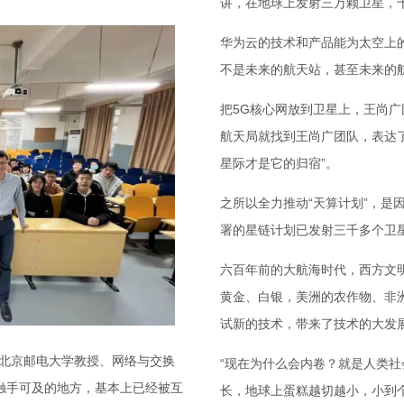
讲，在地球上发射三万颗卫星，十个
华为云的技术和产品能为太空上
不是未来的航天站，甚至未来的
把5G核心网放到卫星上，王尚
航天局就找到王尚广团队，表达
星际才是它的归宿”。
之所以全力推动“天算计划”，是
署的星链计划已发射三千多个卫
六百年前的大航海时代，西方文
黄金、白银，美洲的农作物、非
试新的技术，带来了技术的大发
。北京邮电大学教授、网络与交换
“现在为什么会内卷？就是人类
触手可及的地方，基本上已经被互
长，地球上蛋糕越切越小，小到