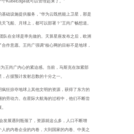
KubeEdge就可以管理起来了。”
的基础设施提供服务，“华为云既然能上卫星，那是
航天飞船、月球上，都可以部署？”王尚广畅想道。
广团队在全球是率先做的。天算星座发布之后，欧洲
了合作意愿。王尚广强调“核心网的目标不是地球，
因为王尚广内心的紧迫感。当前，马斯克在加紧部
星，占据预计发射总数的十分之一。
明疯狂掠夺地球上其他文明的资源，获得了东方的
洲的劳动力。在星际大航海的过程中，他们不断尝
展。
社会发展遇到瓶颈了，资源就这么多，人口不断增
个人的内卷企业的内卷，大到国家的内卷、中美之