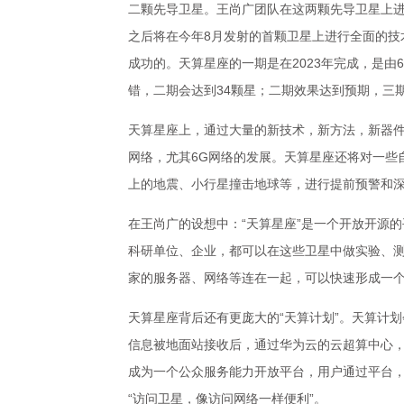
二颗先导卫星。王尚广团队在这两颗先导卫星上
之后将在今年8月发射的首颗卫星上进行全面的技
成功的。天算星座的一期是在2023年完成，是由
错，二期会达到34颗星；二期效果达到预期，三期将
天算星座上，通过大量的新技术，新方法，新器
网络，尤其6G网络的发展。天算星座还将对一些
上的地震、小行星撞击地球等，进行提前预警和
在王尚广的设想中：“天算星座”是一个开放开源
科研单位、企业，都可以在这些卫星中做实验、
家的服务器、网络等连在一起，可以快速形成一个
天算星座背后还有更庞大的“天算计划”。天算计
信息被地面站接收后，通过华为云的云超算中心
成为一个公众服务能力开放平台，用户通过平台
“访问卫星，像访问网络一样便利”。