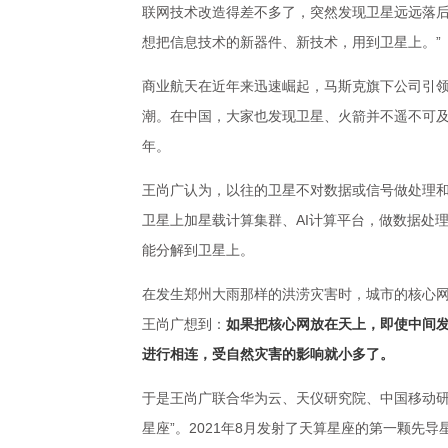
联网技术改造得差不多了，突然发现卫星远远落
想把信息技术的新器件、新技术，用到卫星上。”
商业航天在近年来迅速崛起，马斯克旗下公司引
潮。在中国，大家也发现卫星、火箭并不遥不可
年。
王尚广认为，以往的卫星不对数据或信号做处理
卫星上加星载计算集群、AI计算平台，做数据处
能分解到卫星上。
在发生郑州大雨那样的洪涝灾害时，城市的核心
王尚广想到：
如果把核心网放在天上，即使中间
进行相连，受自然灾害的影响就小多了。
于是王尚广联合华为云、天仪研究院、中国移动研
星座”。2021年8月发射了天算星座的第一颗先导