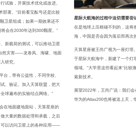
进行试验，开展技术优化或改进。
术部署。“目前看宝酝号还是比较
星际大航海的过程中迫切需要尝
6颗卫星组成；如果一期效果还不
在是地球上压根碰不到的，这将
会在2030年达到300颗星。”
海，中国是否会因为落后而再次
件、新载荷的测试，可以推动卫星
天算星座被王尚广视为一座灯塔
自然灾害——龙卷风、海啸、地面
于星际大航海中，新建了一个灯
深入研究。
领域。”大学里这些看起来“比较
的平台，带有公益性，不同学校、
索新技术。
测试、验证。加入天算联盟，把大
展望2022年，王尚广说：我们
全球遍布的实验结点网络。”
华为的Atlas200也将被送上
划会在地面建地面站，天算星座的
，做大量的数据处理和承载，之后
，可以访问卫星上的各种应用——