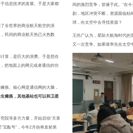
后于信息技术的发展。于是大家都
间的激烈竞争，皆缘于此。”在
剧，地区冲突不断，资源面临枯
球，向太空中去寻找资源？
领了全世界的商业航天航空的浪
及，民间的商业航天热已火热数
王尚广认为，星际大航海时代的
又一次竞争。如果谁率先在太空
和计算，是巨大的浪费。于是想在
理，把地面上的网元或者通信的功
网瘫痪。核心网是通信网的大脑，
发生瘫痪，其他基站也可以和卫星
究院等多方力量，开始启动“天算
星“宝酝号”，今年2月份将发射第