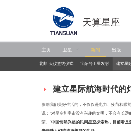
天算星座
卫星
主页
新闻
出版
北邮-天仪签约仪式
宝酝号卫星发射
建立星
建立星际航海时代的
影响我们美好生活的，不仅仅是电力、疫苗和眼
说：“对星空和宇宙没有兴趣的文明，不会有长远
荣。”
中国悄然兴起的民间星空探索热，目前看是遥
来帮助人们缔造更美好的生活。