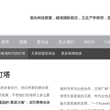
面向科技探索，瞄准国际前沿，立足产学研用，
获奖
视频
委员会
加入我们
RROS
Gi
际航海时代的灯塔
天算联盟宣讲会
更多新闻链接
灯塔
前的衣食住行。科幻作家刘慈欣曾
谈到与华为云的合作，王尚广称“华
的发展，不管他们在地球上多么繁
管理天算星座的卫星。华为云也
远的“星辰大海”，但它势将在未
做天算星座的支撑。“一个Kube