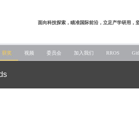
面向科技探索，瞄准国际前沿，立足产学研用，
获奖
视频
委员会
加入我们
RROS
Gi
ds